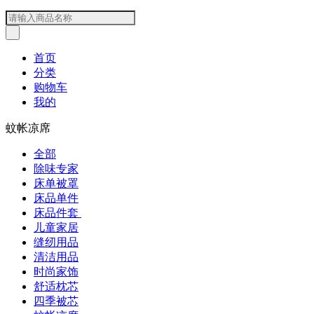
首页
分类
购物车
我的
蚊帐凉席
全部
除味专家
床单被罩
床品单件
床品件套
儿童家居
缝纫用品
清洁用品
时尚家饰
舒适枕芯
四季被芯