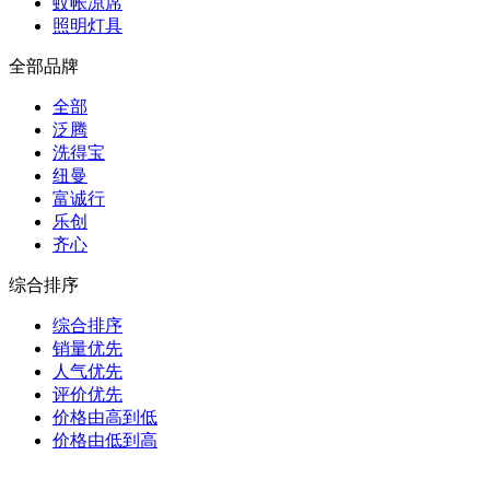
蚊帐凉席
照明灯具
全部品牌
全部
泛腾
洗得宝
纽曼
富诚行
乐创
齐心
综合排序
综合排序
销量优先
人气优先
评价优先
价格由高到低
价格由低到高