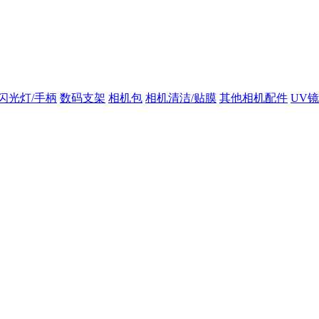
闪光灯/手柄
数码支架
相机包
相机清洁/贴膜
其他相机配件
UV镜