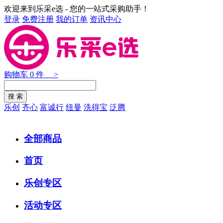
欢迎来到乐采e选 - 您的一站式采购助手！
登录
免费注册
我的订单
资讯中心
购物车
0
件 >
乐创
齐心
富诚行
纽曼
洗得宝
泛腾
全部商品
首页
乐创专区
活动专区