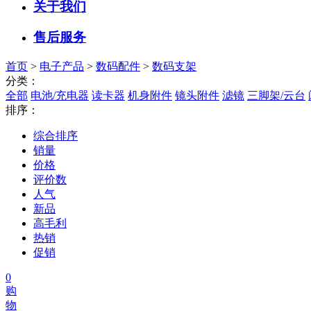
关于我们
售后服务
首页
>
电子产品
>
数码配件
>
数码支架
分类：
全部
电池/充电器
读卡器
机身附件
镜头附件
滤镜
三脚架/云台
排序：
综合排序
销量
价格
评价数
人气
新品
高毛利
热销
促销
0
购
物