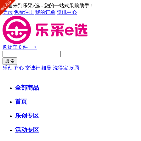
欢迎来到乐采e选 - 您的一站式采购助手！
登录
免费注册
我的订单
资讯中心
购物车
0
件 >
乐创
齐心
富诚行
纽曼
洗得宝
泛腾
全部商品
首页
乐创专区
活动专区