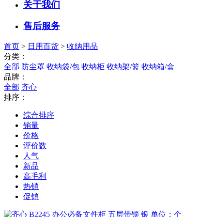
关于我们
售后服务
首页
>
日用百货
>
收纳用品
分类：
全部
防尘罩
收纳袋/包
收纳柜
收纳架/篮
收纳箱/盒
品牌：
全部
齐心
排序：
综合排序
销量
价格
评价数
人气
新品
高毛利
热销
促销