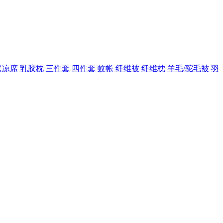
它凉席
乳胶枕
三件套
四件套
蚊帐
纤维被
纤维枕
羊毛/驼毛被
羽