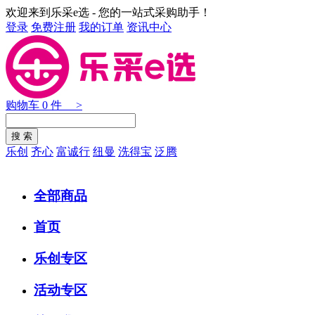
欢迎来到乐采e选 - 您的一站式采购助手！
登录
免费注册
我的订单
资讯中心
购物车
0
件 >
乐创
齐心
富诚行
纽曼
洗得宝
泛腾
全部商品
首页
乐创专区
活动专区