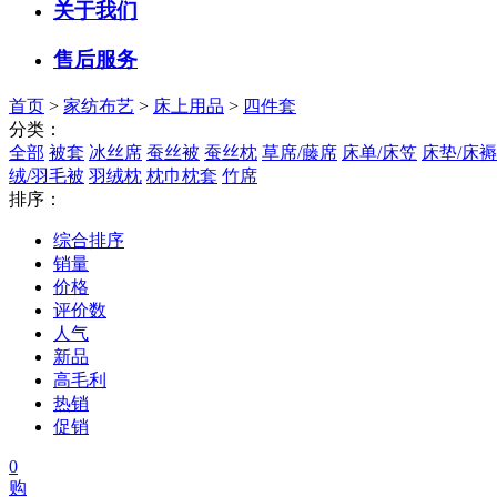
关于我们
售后服务
首页
>
家纺布艺
>
床上用品
>
四件套
分类：
全部
被套
冰丝席
蚕丝被
蚕丝枕
草席/藤席
床单/床笠
床垫/床褥
绒/羽毛被
羽绒枕
枕巾枕套
竹席
排序：
综合排序
销量
价格
评价数
人气
新品
高毛利
热销
促销
0
购