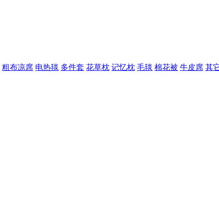
粗布凉席
电热毯
多件套
花草枕
记忆枕
毛毯
棉花被
牛皮席
其