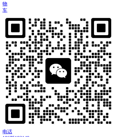
物
车
电话