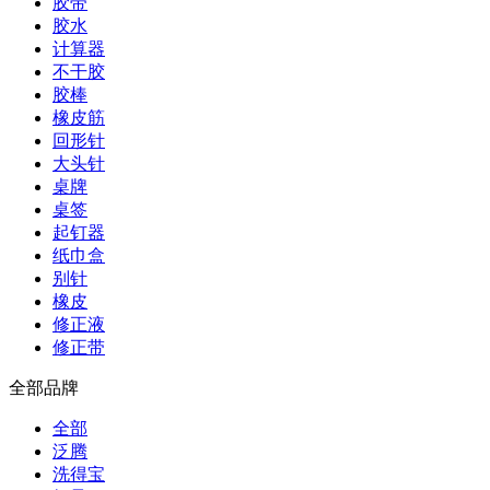
胶带
胶水
计算器
不干胶
胶棒
橡皮筋
回形针
大头针
桌牌
桌签
起钉器
纸巾盒
别针
橡皮
修正液
修正带
全部品牌
全部
泛腾
洗得宝