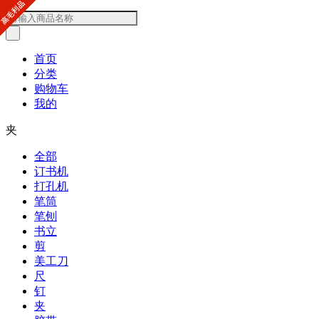
首页
分类
购物车
我的
夹
全部
订书机
打孔机
笔筒
笔刨
书立
剪
美工刀
尺
钉
夹