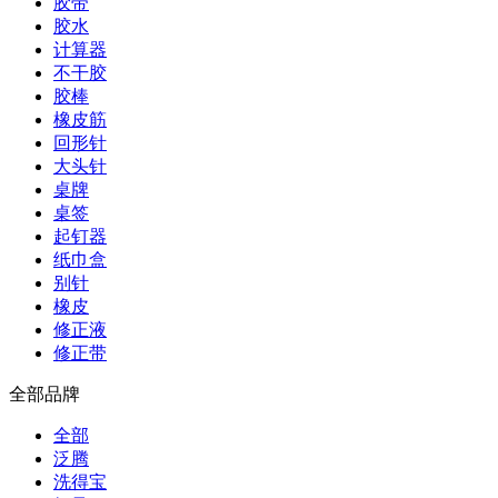
胶带
胶水
计算器
不干胶
胶棒
橡皮筋
回形针
大头针
桌牌
桌签
起钉器
纸巾盒
别针
橡皮
修正液
修正带
全部品牌
全部
泛腾
洗得宝