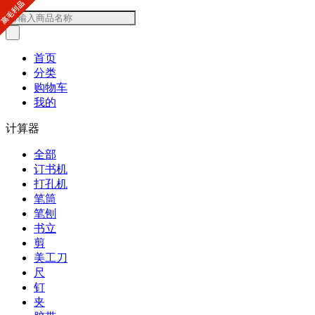
首页
分类
购物车
我的
计算器
全部
订书机
打孔机
笔筒
笔刨
书立
剪
美工刀
尺
钉
夹