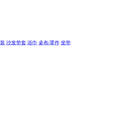
装
沙发垫套
浴巾
桌布/罩件
坐垫