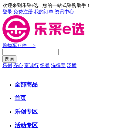
欢迎来到乐采e选 - 您的一站式采购助手！
登录
免费注册
我的订单
资讯中心
购物车
0
件 >
乐创
齐心
富诚行
纽曼
洗得宝
泛腾
全部商品
首页
乐创专区
活动专区