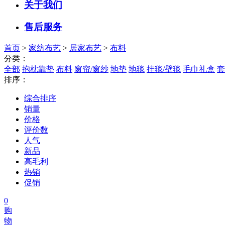
关于我们
售后服务
首页
>
家纺布艺
>
居家布艺
>
布料
分类：
全部
抱枕靠垫
布料
窗帘/窗纱
地垫
地毯
挂毯/壁毯
毛巾礼盒
套
排序：
综合排序
销量
价格
评价数
人气
新品
高毛利
热销
促销
0
购
物