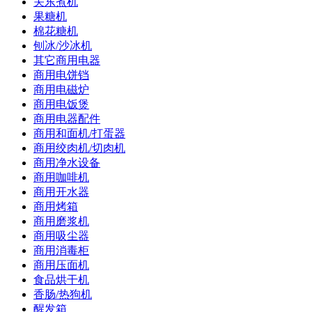
关东煮机
果糖机
棉花糖机
刨冰/沙冰机
其它商用电器
商用电饼铛
商用电磁炉
商用电饭煲
商用电器配件
商用和面机/打蛋器
商用绞肉机/切肉机
商用净水设备
商用咖啡机
商用开水器
商用烤箱
商用磨浆机
商用吸尘器
商用消毒柜
商用压面机
食品烘干机
香肠/热狗机
醒发箱