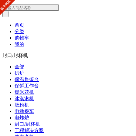
首页
分类
购物车
我的
封口/封杯机
全部
扒炉
保温售饭台
保鲜工作台
爆米花机
冰淇淋机
肠粉机
电动餐车
电炸炉
封口/封杯机
工程解决方案