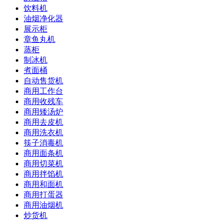
饮料机
油烟净化器
展示柜
章鱼丸机
蒸柜
制冰机
煮面桶
自动售货机
商用工作台
商用收残车
商用矮汤炉
商用去皮机
商用洗衣机
筷子消毒机
商用面条机
商用切菜机
商用拌馅机
商用和面机
商用打蛋器
商用油烟机
炒货机