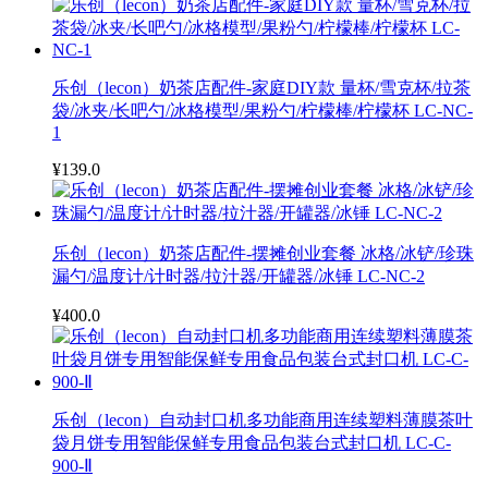
乐创（lecon）奶茶店配件-家庭DIY款 量杯/雪克杯/拉茶
袋/冰夹/长吧勺/冰格模型/果粉勺/柠檬棒/柠檬杯 LC-NC-
1
¥139.0
乐创（lecon）奶茶店配件-摆摊创业套餐 冰格/冰铲/珍珠
漏勺/温度计/计时器/拉汁器/开罐器/冰锤 LC-NC-2
¥400.0
乐创（lecon）自动封口机多功能商用连续塑料薄膜茶叶
袋月饼专用智能保鲜专用食品包装台式封口机 LC-C-
900-Ⅱ