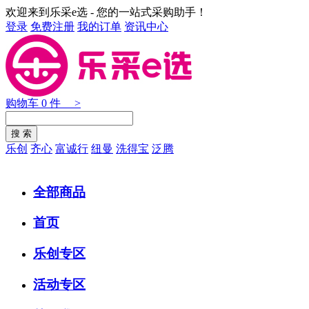
欢迎来到乐采e选 - 您的一站式采购助手！
登录
免费注册
我的订单
资讯中心
购物车
0
件 >
乐创
齐心
富诚行
纽曼
洗得宝
泛腾
全部商品
首页
乐创专区
活动专区