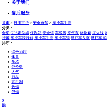
关于我们
售后服务
首页
>
日用百货
>
安全自驾
>
摩托车手套
分类：
全部
GPS定位器
保温箱
安全锤
车载床
充气泵
储物箱
搭火线
行裤
摩托车骑行鞋
摩托车手套
摩托车锁
摩托车头盔
摩托车尾
排序：
综合排序
销量
价格
评价数
人气
新品
高毛利
热销
促销
0
购