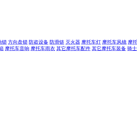
地锁
方向盘锁
防盗设备
防滑链
灭火器
摩托车灯
摩托车风镜
摩
箱
摩托车音响
摩托车雨衣
其它摩托车配件
其它摩托车装备
骑士