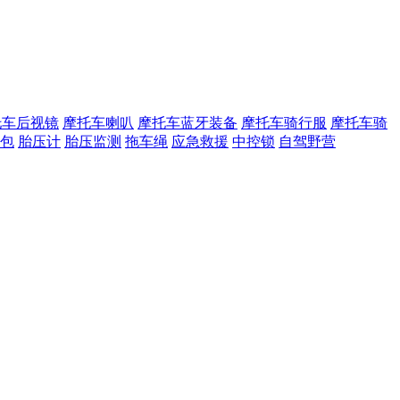
托车后视镜
摩托车喇叭
摩托车蓝牙装备
摩托车骑行服
摩托车骑
包
胎压计
胎压监测
拖车绳
应急救援
中控锁
自驾野营