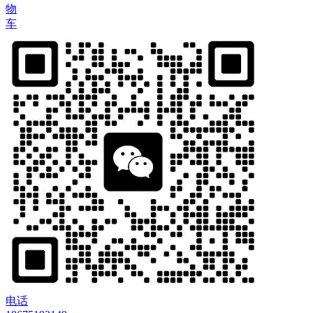
物
车
电话