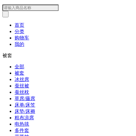
首页
分类
购物车
我的
被套
全部
被套
冰丝席
蚕丝被
蚕丝枕
草席/藤席
床单/床笠
床垫/床褥
粗布凉席
电热毯
多件套