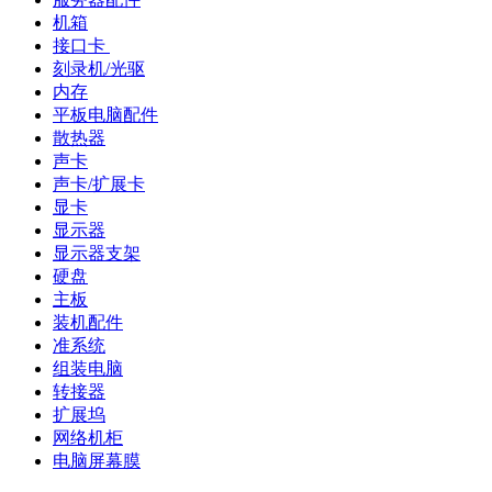
机箱
接口卡
刻录机/光驱
内存
平板电脑配件
散热器
声卡
声卡/扩展卡
显卡
显示器
显示器支架
硬盘
主板
装机配件
准系统
组装电脑
转接器
扩展坞
网络机柜
电脑屏幕膜