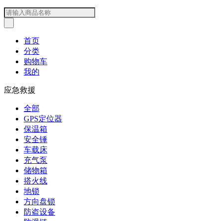
首页
分类
购物车
我的
应急救援
全部
GPS定位器
保温箱
安全锤
车载床
充气泵
储物箱
搭火线
地锁
方向盘锁
防盗设备