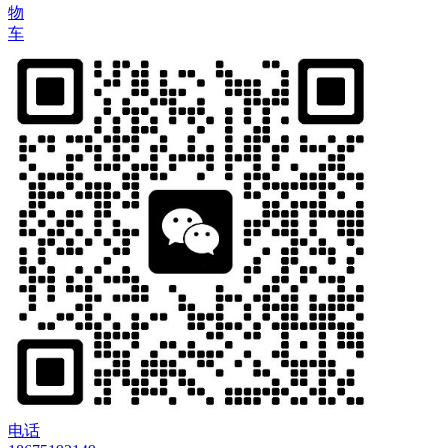
物
车
电话