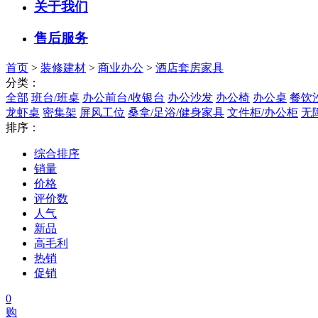
关于我们
售后服务
首页
>
装修建材
>
商业办公
>
酒店套房家具
分类：
全部
班台/班桌
办公前台/收银台
办公沙发
办公椅
办公桌
餐饮
龙虾桌
密集架
屏风工位
桑拿/足浴/健身家具
文件柜/办公柜
无
排序：
综合排序
销量
价格
评价数
人气
新品
高毛利
热销
促销
0
购