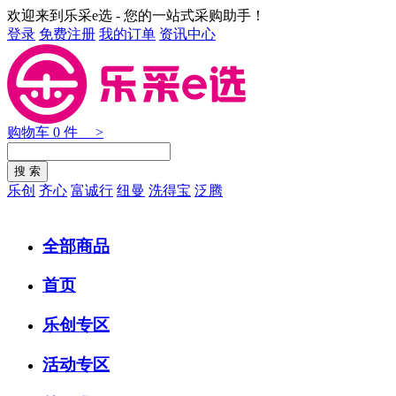
欢迎来到乐采e选 - 您的一站式采购助手！
登录
免费注册
我的订单
资讯中心
购物车
0
件 >
乐创
齐心
富诚行
纽曼
洗得宝
泛腾
全部商品
首页
乐创专区
活动专区