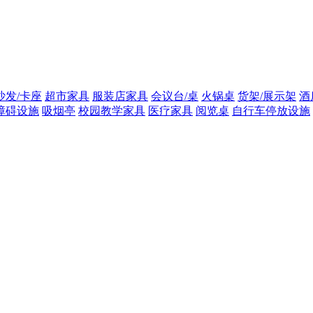
沙发/卡座
超市家具
服装店家具
会议台/桌
火锅桌
货架/展示架
酒
障碍设施
吸烟亭
校园教学家具
医疗家具
阅览桌
自行车停放设施