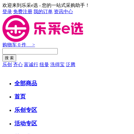
欢迎来到乐采e选 - 您的一站式采购助手！
登录
免费注册
我的订单
资讯中心
购物车
0
件 >
乐创
齐心
富诚行
纽曼
洗得宝
泛腾
全部商品
首页
乐创专区
活动专区