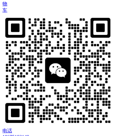
物
车
电话