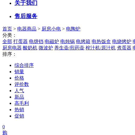
关于我们
售后服务
首页
>
电器商品
>
厨房小电
>
电陶炉
分类：
全部
打蛋器
电饼铛
电磁炉
电炖锅
电烤箱
电热饭盒
电烧烤炉
厨房电器
酸奶机
微波炉
养生壶/煎药壶
榨汁机/原汁机
煮蛋器
排序：
综合排序
销量
价格
评价数
人气
新品
高毛利
热销
促销
0
购