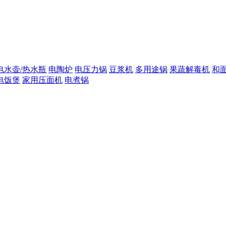
电水壶/热水瓶
电陶炉
电压力锅
豆浆机
多用途锅
果蔬解毒机
和
电饭煲
家用压面机
电煮锅