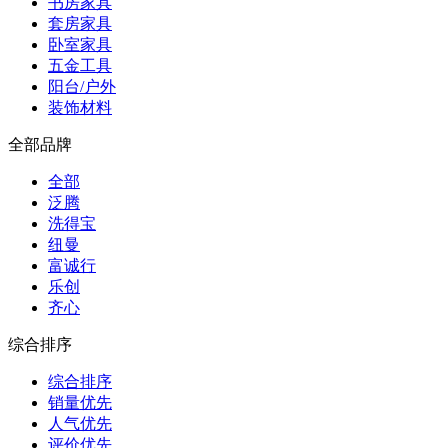
书房家具
套房家具
卧室家具
五金工具
阳台/户外
装饰材料
全部品牌
全部
泛腾
洗得宝
纽曼
富诚行
乐创
齐心
综合排序
综合排序
销量优先
人气优先
评价优先