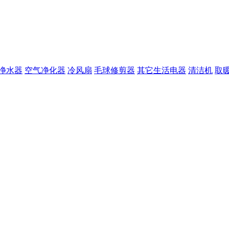
净水器
空气净化器
冷风扇
毛球修剪器
其它生活电器
清洁机
取