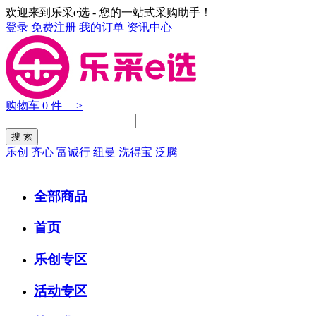
欢迎来到乐采e选 - 您的一站式采购助手！
登录
免费注册
我的订单
资讯中心
购物车
0
件 >
乐创
齐心
富诚行
纽曼
洗得宝
泛腾
全部商品
首页
乐创专区
活动专区