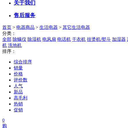
关于我们
售后服务
首页
>
电器商品
>
生活电器
>
其它生活电器
分类：
全部
除螨仪
除湿机
电风扇
电话机
干衣机
挂烫机/熨斗
加湿器
机
洗地机
排序：
综合排序
销量
价格
评价数
人气
新品
高毛利
热销
促销
0
购