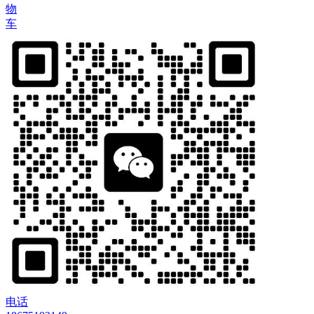
物
车
电话