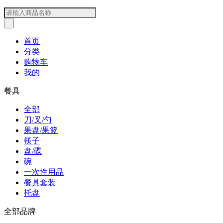
首页
分类
购物车
我的
餐具
全部
刀/叉/勺
果盘/果篮
筷子
盘/碟
碗
一次性用品
餐具套装
托盘
全部品牌