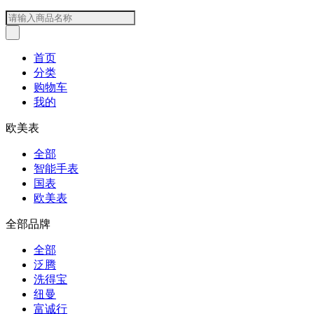
首页
分类
购物车
我的
欧美表
全部
智能手表
国表
欧美表
全部品牌
全部
泛腾
洗得宝
纽曼
富诚行