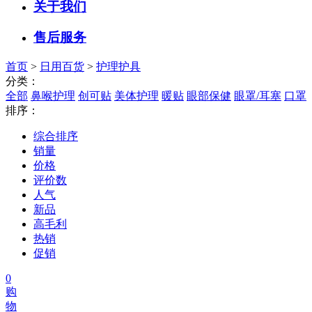
关于我们
售后服务
首页
>
日用百货
>
护理护具
分类：
全部
鼻喉护理
创可贴
美体护理
暖贴
眼部保健
眼罩/耳塞
口罩
排序：
综合排序
销量
价格
评价数
人气
新品
高毛利
热销
促销
0
购
物