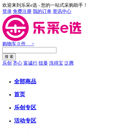
欢迎来到乐采e选 - 您的一站式采购助手！
登录
免费注册
我的订单
资讯中心
购物车
0
件 >
乐创
齐心
富诚行
纽曼
洗得宝
泛腾
全部商品
首页
乐创专区
活动专区