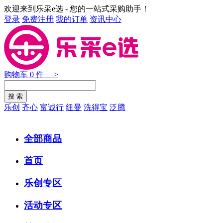
欢迎来到乐采e选 - 您的一站式采购助手！
登录
免费注册
我的订单
资讯中心
购物车
0
件 >
乐创
齐心
富诚行
纽曼
洗得宝
泛腾
全部商品
首页
乐创专区
活动专区