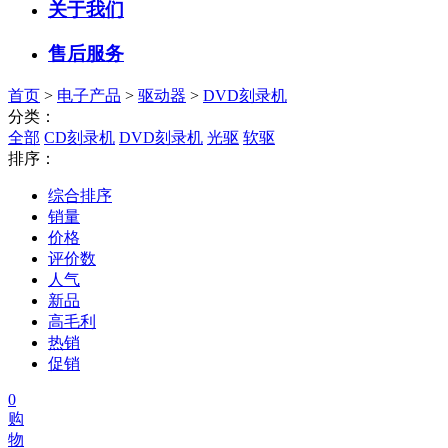
关于我们
售后服务
首页
>
电子产品
>
驱动器
>
DVD刻录机
分类：
全部
CD刻录机
DVD刻录机
光驱
软驱
排序：
综合排序
销量
价格
评价数
人气
新品
高毛利
热销
促销
0
购
物