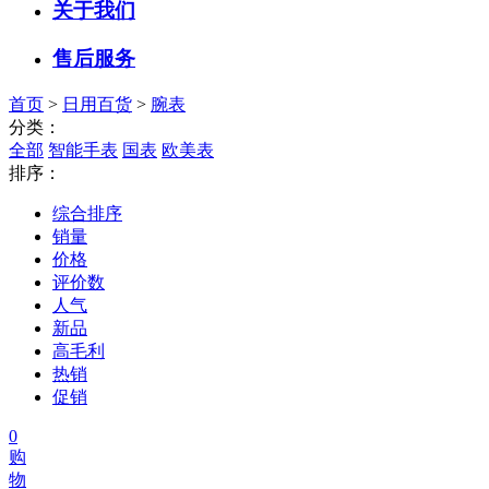
关于我们
售后服务
首页
>
日用百货
>
腕表
分类：
全部
智能手表
国表
欧美表
排序：
综合排序
销量
价格
评价数
人气
新品
高毛利
热销
促销
0
购
物