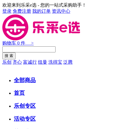
欢迎来到乐采e选 - 您的一站式采购助手！
登录
免费注册
我的订单
资讯中心
购物车
0
件 >
乐创
齐心
富诚行
纽曼
洗得宝
泛腾
全部商品
首页
乐创专区
活动专区