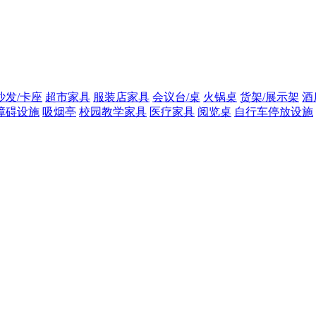
沙发/卡座
超市家具
服装店家具
会议台/桌
火锅桌
货架/展示架
酒
障碍设施
吸烟亭
校园教学家具
医疗家具
阅览桌
自行车停放设施