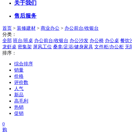
关于我们
售后服务
首页
>
装修建材
>
商业办公
>
办公前台/收银台
分类：
全部
班台/班桌
办公前台/收银台
办公沙发
办公椅
办公桌
餐饮
龙虾桌
密集架
屏风工位
桑拿/足浴/健身家具
文件柜/办公柜
无
排序：
综合排序
销量
价格
评价数
人气
新品
高毛利
热销
促销
0
购