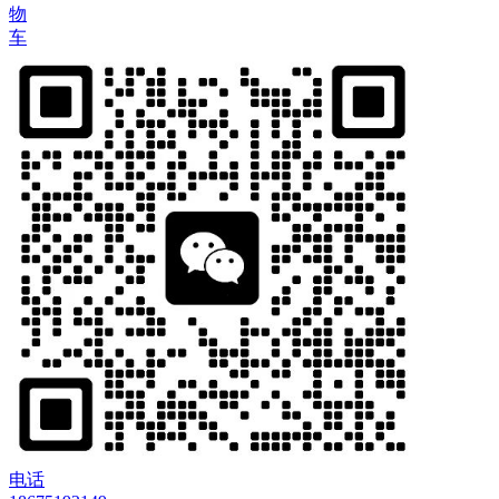
物
车
电话