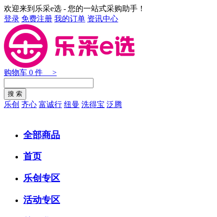
欢迎来到乐采e选 - 您的一站式采购助手！
登录
免费注册
我的订单
资讯中心
购物车
0
件 >
乐创
齐心
富诚行
纽曼
洗得宝
泛腾
全部商品
首页
乐创专区
活动专区