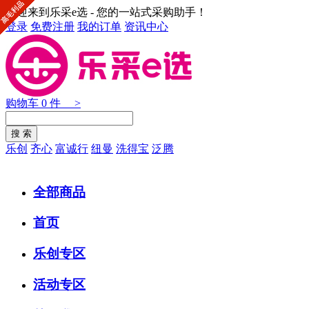
欢迎来到乐采e选 - 您的一站式采购助手！
登录
免费注册
我的订单
资讯中心
购物车
0
件 >
乐创
齐心
富诚行
纽曼
洗得宝
泛腾
全部商品
首页
乐创专区
活动专区