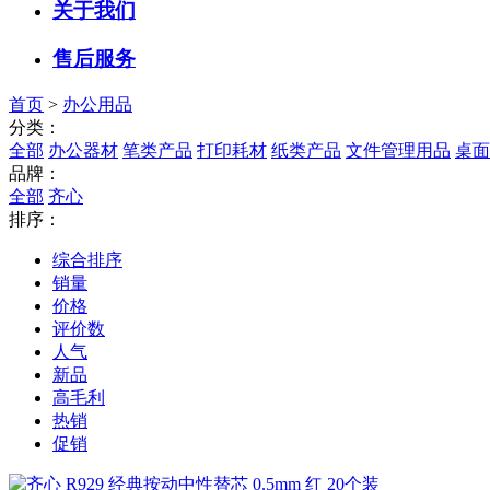
关于我们
售后服务
首页
>
办公用品
分类：
全部
办公器材
笔类产品
打印耗材
纸类产品
文件管理用品
桌面
品牌：
全部
齐心
排序：
综合排序
销量
价格
评价数
人气
新品
高毛利
热销
促销