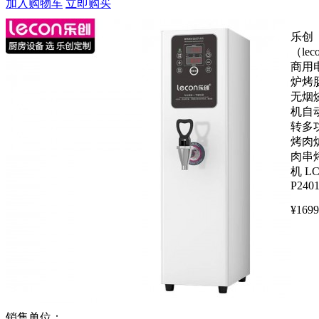
加入购物车
立即购买
乐创
（lec
商用
炉烤
无烟
机自
转多
烤肉
肉串
机 LC
P240
¥
1699
销售单位：