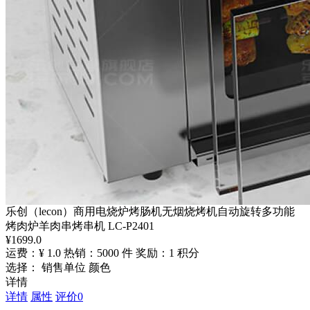
乐创（lecon）商用电烧炉烤肠机无烟烧烤机自动旋转多功能
烤肉炉羊肉串烤串机 LC-P2401
¥
1699.0
运费：¥ 1.0
热销：5000 件
奖励：1 积分
选择： 销售单位 颜色
详情
详情
属性
评价
0