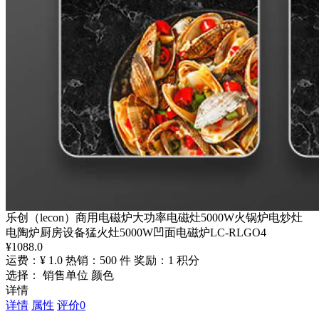
乐创（lecon）商用电磁炉大功率电磁灶5000W火锅炉电炒灶
电陶炉厨房设备猛火灶5000W凹面电磁炉LC-RLGO4
¥
1088.0
运费：¥ 1.0
热销：500 件
奖励：1 积分
选择： 销售单位 颜色
详情
详情
属性
评价
0