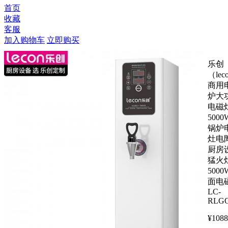
首页
收藏
客服
加入购物车
立即购买
乐创
（lec
商用
炉大
电磁
500
锅炉
灶电
厨房
猛火
500
面电
LC-
RLG
¥
1088