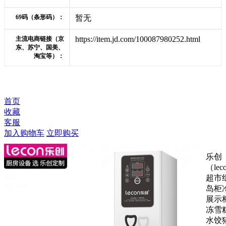
69码（条形码）：
暂无
https://item.jd.com/100087980252.html
主流电商链接（京
东、苏宁、国美、
淘宝等）：
首页
收藏
客服
加入购物车
立即购买
乐创
（lec
超市
岛柜
展示
冻雪
水饺