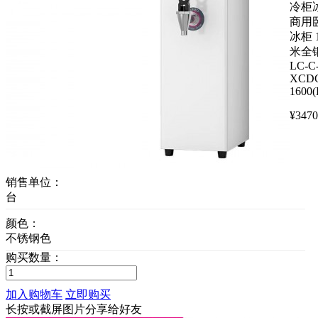
冷柜
商用
冰柜 1
米全
LC-C
XCD
1600(
¥
3470
销售单位：
台
颜色：
不锈钢色
购买数量：
加入购物车
立即购买
长按或截屏图片分享给好友