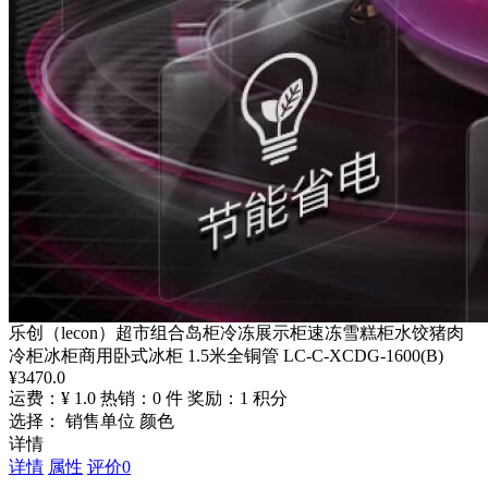
乐创（lecon）超市组合岛柜冷冻展示柜速冻雪糕柜水饺猪肉
冷柜冰柜商用卧式冰柜 1.5米全铜管 LC-C-XCDG-1600(B)
¥
3470.0
运费：¥ 1.0
热销：0 件
奖励：1 积分
选择： 销售单位 颜色
详情
详情
属性
评价
0