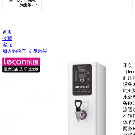
东、苏宁、国美、
淘宝等）：
首页
收藏
客服
加入购物车
立即购买
乐创
（lec
商用
设备0
吨/h
水处
备R
渗透
不锈
体 配
两条
反渗