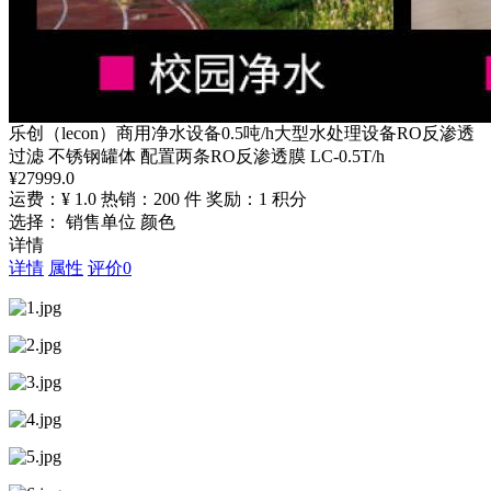
乐创（lecon）商用净水设备0.5吨/h大型水处理设备RO反渗透
过滤 不锈钢罐体 配置两条RO反渗透膜 LC-0.5T/h
¥
27999.0
运费：¥ 1.0
热销：200 件
奖励：1 积分
选择： 销售单位 颜色
详情
详情
属性
评价
0