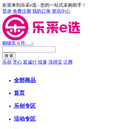
欢迎来到乐采e选 - 您的一站式采购助手！
登录
免费注册
我的订单
资讯中心
购物车
0
件 >
乐创
齐心
富诚行
纽曼
洗得宝
泛腾
全部商品
首页
乐创专区
活动专区