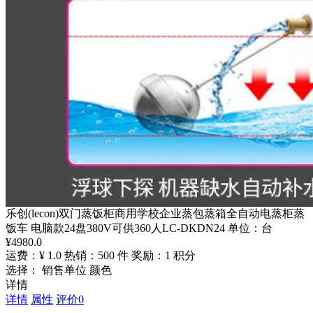
乐创(lecon)双门蒸饭柜商用学校企业蒸包蒸箱全自动电蒸柜蒸
饭车 电脑款24盘380V可供360人LC-DKDN24 单位：台
¥
4980.0
运费：¥ 1.0
热销：500 件
奖励：1 积分
选择： 销售单位 颜色
详情
详情
属性
评价
0