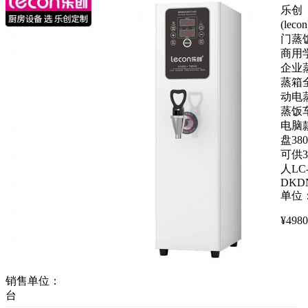
乐创
(leco
门蒸
商用
企业
蒸箱
动电
蒸饭
电脑款
盘38
可供3
人LC
DKD
单位
¥
4980
销售单位：
台