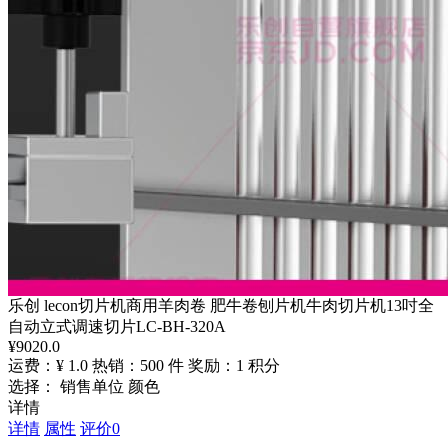
乐创 lecon切片机商用羊肉卷 肥牛卷刨片机牛肉切片机13吋全
自动立式调速切片LC-BH-320A
¥
9020.0
运费：¥ 1.0
热销：500 件
奖励：1 积分
选择： 销售单位 颜色
详情
详情
属性
评价
0