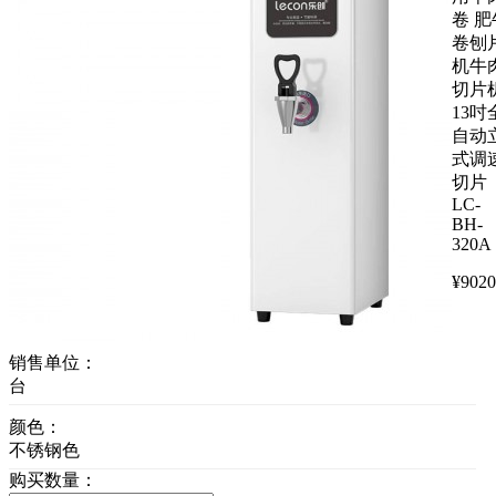
卷 肥
卷刨
机牛
切片
13吋
自动
式调
切片
LC-
BH-
320A
¥
9020
销售单位：
台
颜色：
不锈钢色
购买数量：