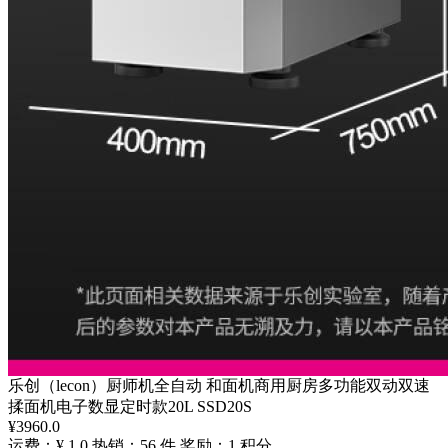
乐创（lecon）厨师机全自动 和面机商用厨房多功能双动双速
揉面机电子数显定时款20L SSD20S
¥
3960.0
运费：¥ 1.0
热销：56 件
奖励：1 积分