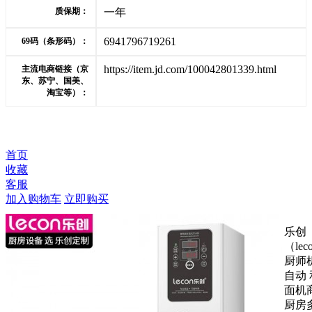
质保期：
一年
6941796719261
69码（条形码）：
https://item.jd.com/100042801339.html
主流电商链接（京
东、苏宁、国美、
淘宝等）：
首页
收藏
客服
加入购物车
立即购买
乐创
（lec
厨师
自动 
面机
厨房