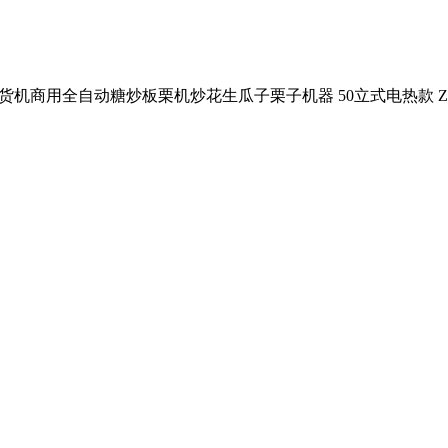
能炒货机商用全自动糖炒板栗机炒花生瓜子栗子机器 50立式电热款 ZB-