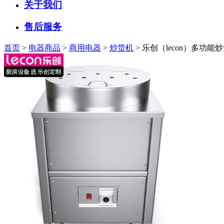
关于我们
售后服务
首页
>
电器商品
>
商用电器
>
炒货机
> 乐创（lecon）多功