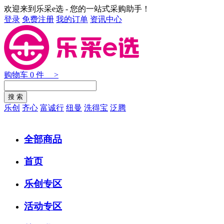
欢迎来到乐采e选 - 您的一站式采购助手！
登录
免费注册
我的订单
资讯中心
购物车
0
件 >
乐创
齐心
富诚行
纽曼
洗得宝
泛腾
全部商品
首页
乐创专区
活动专区