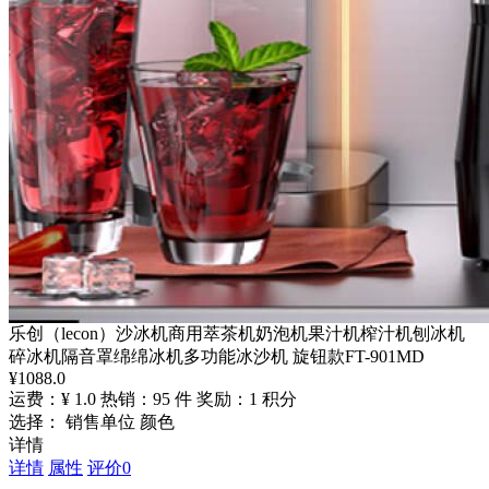
乐创（lecon）沙冰机商用萃茶机奶泡机果汁机榨汁机刨冰机
碎冰机隔音罩绵绵冰机多功能冰沙机 旋钮款FT-901MD
¥
1088.0
运费：¥ 1.0
热销：95 件
奖励：1 积分
选择： 销售单位 颜色
详情
详情
属性
评价
0