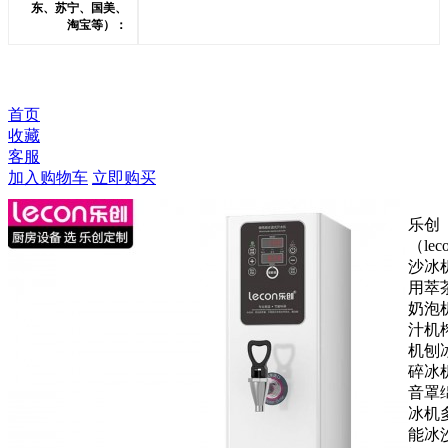
东、苏宁、国美、
淘宝等）：
首页
收藏
客服
加入购物车
立即购买
乐创
（lec
沙冰
用萃
奶泡
汁机
机刨
碎冰
音罩
冰机
能冰