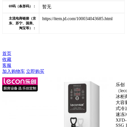
69码（条形码）：
暂无
https://item.jd.com/100034043685.html
主流电商链接（京
东、苏宁、国美、
淘宝等）：
首页
收藏
客服
加入购物车
立即购买
乐创
（lec
冰柜
大容
式冷
速冻
XFD-
SSG 