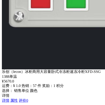
乐创（lecon）冰柜商用大容量卧式冷冻柜速冻冷柜XFD-SSG
1388单温
¥
5670.0
运费：¥ 1.0
热销：57 件
奖励：1 积分
选择： 销售单位 颜色
详情
详情
属性
评价
0