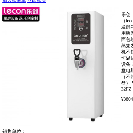
加入购物车
立即购买
乐创
（lec
发酵
用醒
面包
蒸笼
机不
恒温
设备 
盘电
（不
盘） 
32FZ
¥
3804
销售单位：