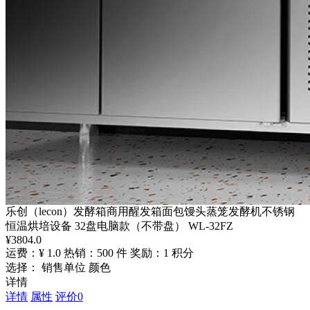
乐创（lecon）发酵箱商用醒发箱面包馒头蒸笼发酵机不锈钢
恒温烘培设备 32盘电脑款（不带盘） WL-32FZ
¥
3804.0
运费：¥ 1.0
热销：500 件
奖励：1 积分
选择： 销售单位 颜色
详情
详情
属性
评价
0