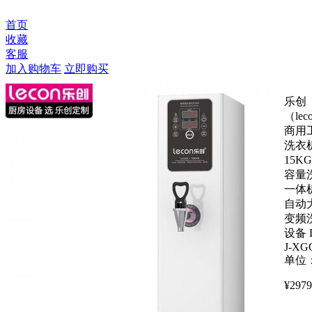
首页
收藏
客服
加入购物车
立即购买
乐创
（lec
商用
洗衣
15K
容量
一体
自动
变频
设备 
J-XG
单位
¥
2979