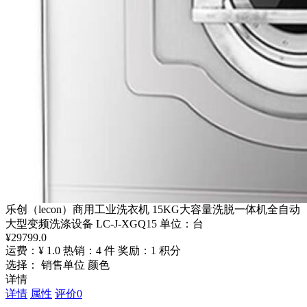
乐创（lecon）商用工业洗衣机 15KG大容量洗脱一体机全自动
大型变频洗涤设备 LC-J-XGQ15 单位：台
¥
29799.0
运费：¥ 1.0
热销：4 件
奖励：1 积分
选择： 销售单位 颜色
详情
详情
属性
评价
0