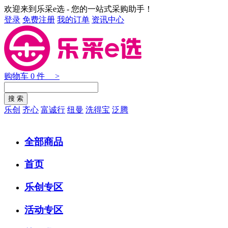
欢迎来到乐采e选 - 您的一站式采购助手！
登录
免费注册
我的订单
资讯中心
购物车
0
件 >
乐创
齐心
富诚行
纽曼
洗得宝
泛腾
全部商品
首页
乐创专区
活动专区