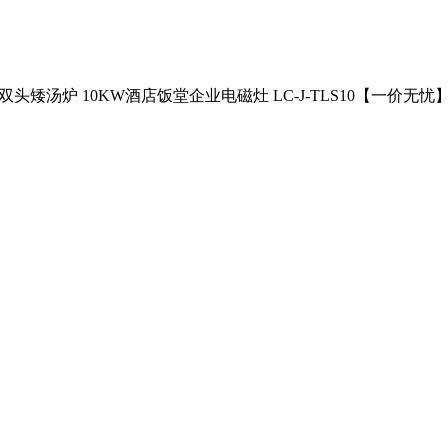
用双头矮汤炉 10KW酒店饭堂企业电磁灶 LC-J-TLS10【一价无忧