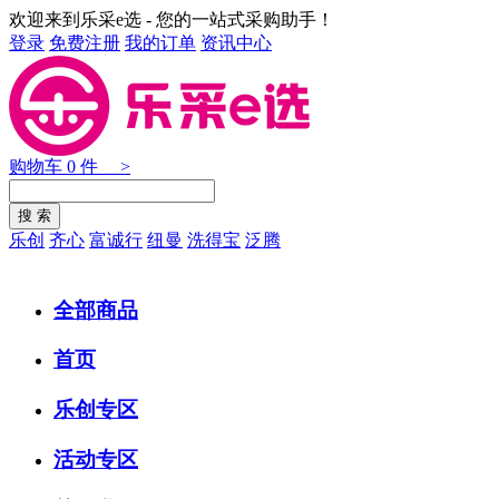
欢迎来到乐采e选 - 您的一站式采购助手！
登录
免费注册
我的订单
资讯中心
购物车
0
件 >
乐创
齐心
富诚行
纽曼
洗得宝
泛腾
全部商品
首页
乐创专区
活动专区