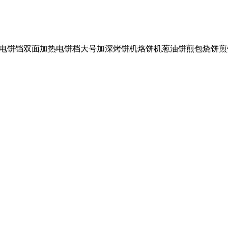
）商用电饼铛双面加热电饼档大号加深烤饼机烙饼机葱油饼煎包烧饼煎饼锅