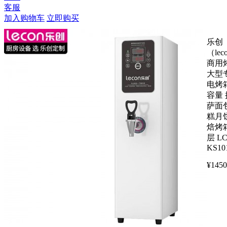
客服
加入购物车
立即购买
乐创
（lec
商用
大型
电烤
容量 
萨面
糕月
焙烤
层 LC
KS10
¥
1450