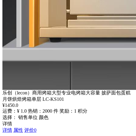
乐创（lecon）商用烤箱大型专业电烤箱大容量 披萨面包蛋糕
月饼烘焙烤箱单层 LC-KS101
¥
1450.0
运费：¥ 1.0
热销：2000 件
奖励：1 积分
选择： 销售单位 颜色
详情
详情
属性
评价
0