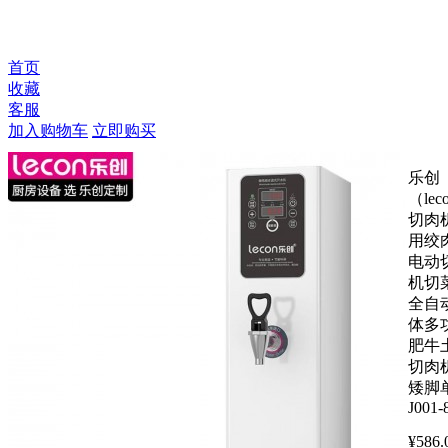
首页
收藏
客服
加入购物车
立即购买
乐创
（lec
切肉
用绞
电动
机切
全自
体多
肥牛
切肉
矮脚
J001-
¥
586.