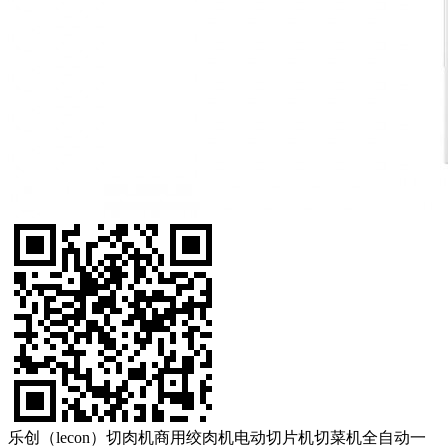
乐创（lecon）切肉机商用绞肉机电动切片机切菜机全自动一