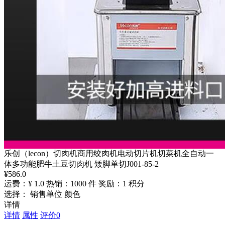
乐创（lecon）切肉机商用绞肉机电动切片机切菜机全自动一
体多功能肥牛土豆切肉机 矮脚单切J001-85-2
¥
586.0
运费：¥ 1.0
热销：1000 件
奖励：1 积分
选择： 销售单位 颜色
详情
详情
属性
评价
0