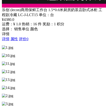
乐创 (lecon)商用保鲜工作台 1.5*0.6米厨房奶茶店卧式冰柜 工
程款冷藏 LC-J-LCT15 单位：台
¥
4380.0
运费：¥ 1.0
热销：16 件
奖励：1 积分
选择： 销售单位 颜色
详情
详情
属性
评价
0