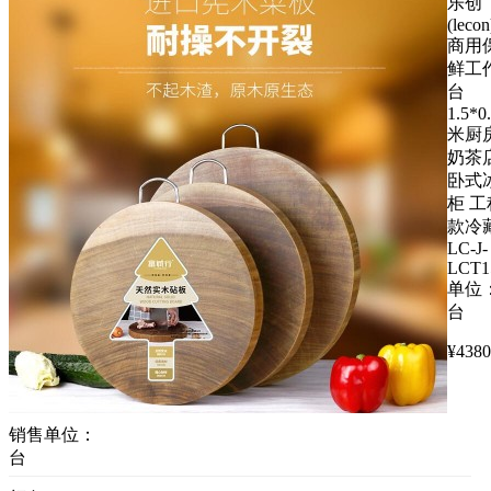
乐创
(lecon
商用
鲜工
台
1.5*0
米厨
奶茶
卧式
柜 工
款冷
LC-J-
LCT1
单位
台
¥
4380
销售单位：
台